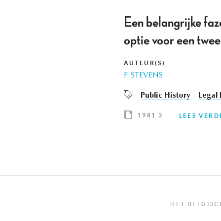
Een belangrijke faz
optie voor een twee
AUTEUR(S)
F. STEVENS
Public History
Legal 
1981 3
LEES VERD
HET BELGISC