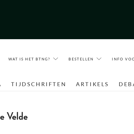
WAT IS HET BTNG?
BESTELLEN
INFO VO
A
TIJDSCHRIFTEN
ARTIKELS
DEB
de Velde