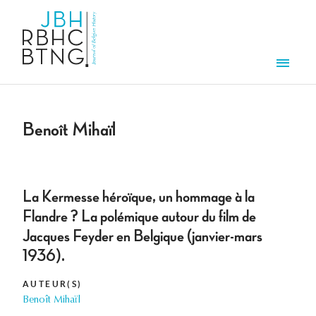
Overslaan en naar de inhoud gaan
Men
Benoît Mihaïl
La Kermesse héroïque, un hommage à la
Flandre ? La polémique autour du film de
Jacques Feyder en Belgique (janvier-mars
1936).
AUTEUR(S)
Benoît Mihaïl