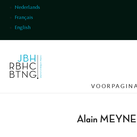
Overslaan en naar de inhoud gaan
Nederlands
Français
English
VOORPAGIN
Alain MEYN