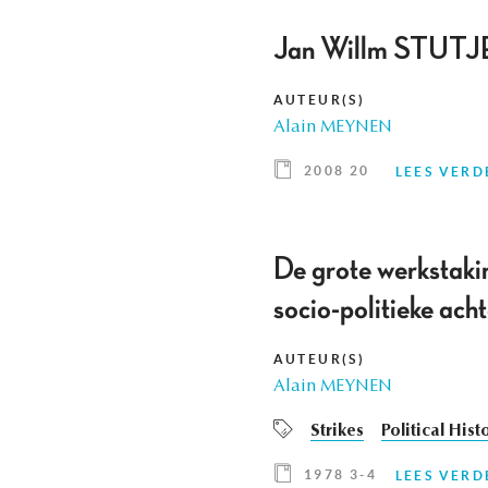
Jan Willm STUTJE,
AUTEUR(S)
Alain MEYNEN
2008 20
LEES VERD
De grote werkstaki
socio-politieke ac
AUTEUR(S)
Alain MEYNEN
Strikes
Political Hist
1978 3-4
LEES VERD