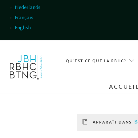
Aller au contenu principal
Nederlands
Français
English
QU'EST-CE QUE LA RBHC?
ACCUEI
B
APPARAÎT DANS