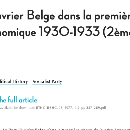
vrier Belge dans la premiè
conomique 1930-1933 (2ème
litical History
Socialist Party
e full article
s available for download:
BTNG-RBHC, 08, 1977, 1-2, pp 237-289.pdf