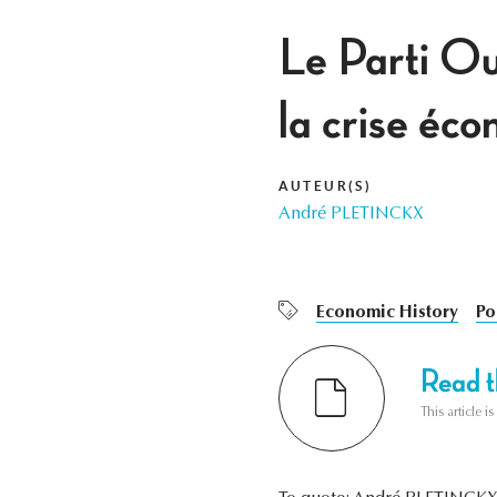
Le Parti Ou
la crise é
AUTEUR(S)
André PLETINCKX
Economic History
Po
Read th
This article i