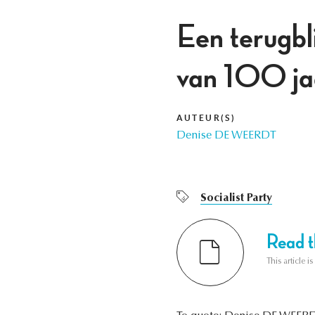
Een terugbl
van 100 jaar
AUTEUR(S)
Denise DE WEERDT
Socialist Party
Read th
This article i