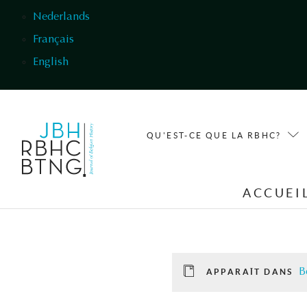
Aller au contenu principal
Nederlands
Français
English
QU'EST-CE QUE LA RBHC?
ACCUEI
B
APPARAÎT DANS