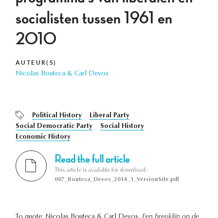
socialisten tussen 1961 en
2010
AUTEUR(S)
Nicolas Bouteca & Carl Devos
Political History
Liberal Party
Social Democratic Party
Social History
Economic History
Read the full article
This article is available for download:
007_Bouteca_Devos_2014_1_VersionSite.pdf
To quote: Nicolas Bouteca & Carl Devos,
Een breuklijn op de