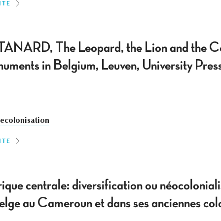
ITE
RD, The Leopard, the Lion and the Coc
ments in Belgium, Leuven, University Pres
ecolonisation
ITE
rique centrale: diversification ou néocoloni
belge au Cameroun et dans ses anciennes co