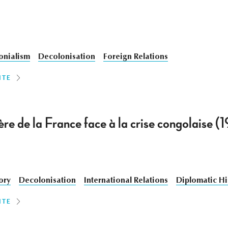
onialism
Decolonisation
Foreign Relations
ITE
ère de la France face à la crise congolaise
ory
Decolonisation
International Relations
Diplomatic Hi
ITE