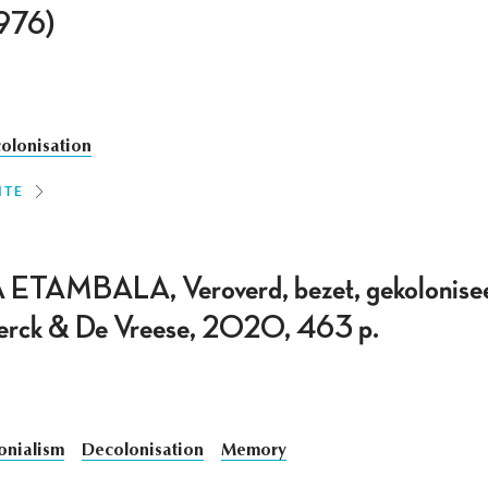
1976)
olonisation
ITE
AMBALA, Veroverd, bezet, gekolonisee
terck & De Vreese, 2020, 463 p.
onialism
Decolonisation
Memory