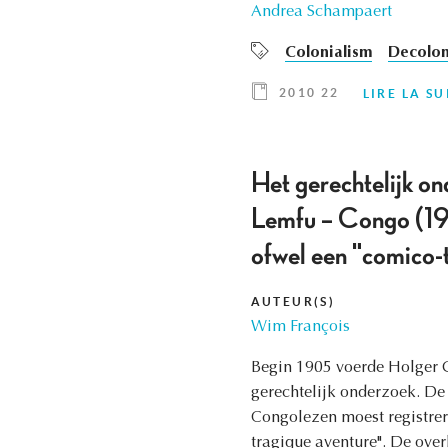
Andrea Schampaert
Colonialism
Decolon
2010 22
LIRE LA SU
Het gerechtelijk o
Lemfu – Congo (19
ofwel een "comico-
AUTEUR(S)
Wim François
Begin 1905 voerde Holger G
gerechtelijk onderzoek. De
Congolezen moest registrer
tragique aventure". De ove