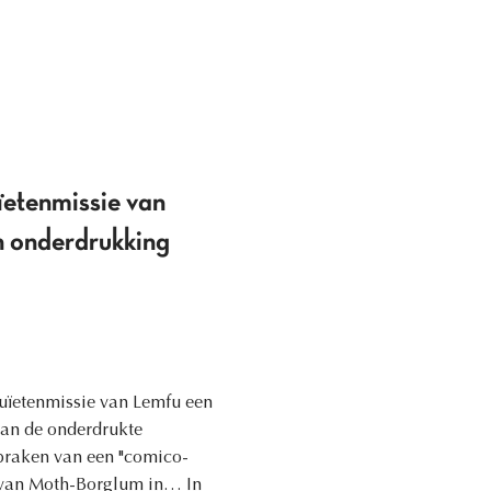
ïetenmissie van
 onderdrukking
uïetenmissie van Lemfu een
van de onderdrukte
praken van een "comico-
' van Moth-Borglum in… In