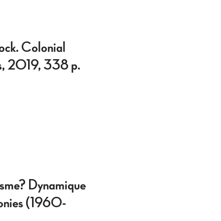
k. Colonial
s, 2019, 338 p.
alisme? Dynamique
lonies (1960-