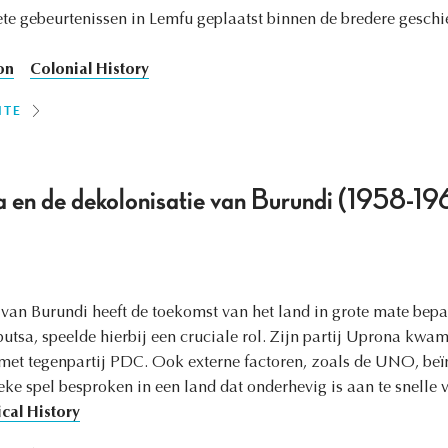
ete gebeurtenissen in Lemfu geplaatst binnen de bredere geschi
on
Colonial History
ITE
 en de dekolonisatie van Burundi (1958-19
 van Burundi heeft de toekomst van het land in grote mate bep
a, speelde hierbij een cruciale rol. Zijn partij Uprona kwam 
met tegenpartij PDC. Ook externe factoren, zoals de UNO, beïn
ieke spel besproken in een land dat onderhevig is aan te snelle
ical History