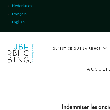
Aller au contenu principal
Nederlands
Français
English
QU'EST-CE QUE LA RBHC?
ACCUEI
Indemniser les anc