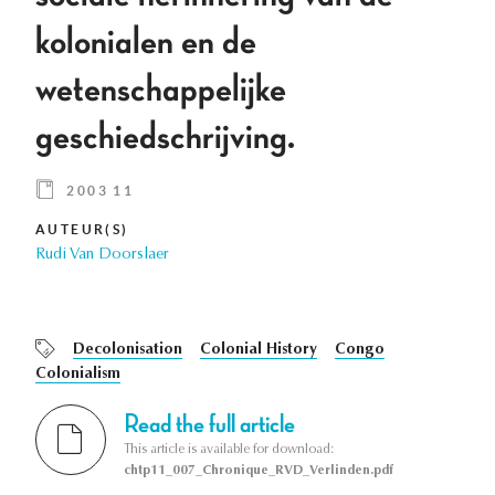
kolonialen en de
wetenschappelijke
geschiedschrijving.
2003 11
AUTEUR(S)
Rudi Van Doorslaer
Decolonisation
Colonial History
Congo
Colonialism
Read the full article
This article is available for download:
chtp11_007_Chronique_RVD_Verlinden.pdf