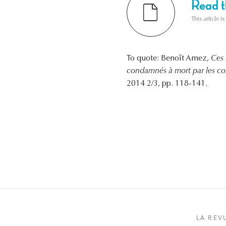
Read th
This article i
To quote: Benoît Amez,
Ces 
condamnés à mort par les con
2014 2/3, pp. 118-141.
LA REV