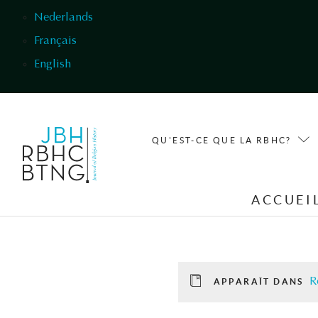
Aller au contenu principal
Nederlands
Français
English
QU'EST-CE QUE LA RBHC?
ACCUEI
R
APPARAÎT DANS