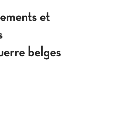
tements et
s
uerre belges