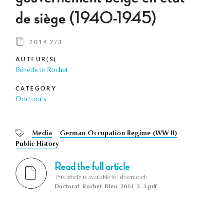
de siège (1940-1945)
2014 2/3
AUTEUR(S)
Bénédicte Rochet
CATEGORY
Doctorats
Media
German Occupation Regime (WW II)
Public History
Read the full article
This article is available for download:
Doctorat_Rochet_Bleu_2014_2_3.pdf