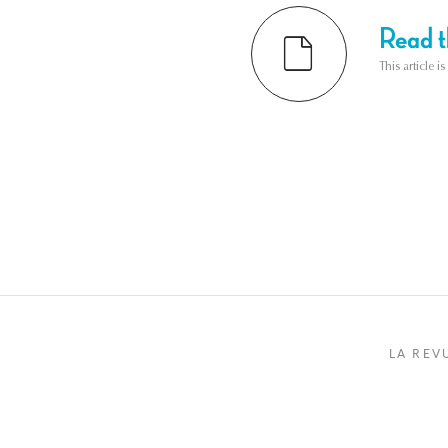
Read th
This article i
LA REV