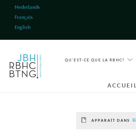
Aller au contenu principal
Nederlands
Français
English
QU'EST-CE QUE LA RBHC?
ACCUEI
R
APPARAÎT DANS