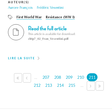
AUTEUR(S)
Aurore François
Frédéric Vesentini
First World War
Resistance (WW I)
Read the full article
This article is available for download:
chtp7_02_Fran_Vesentini.pdf
LIRE LA SUITE
Pages
…
207
208
209
210
211
« PREMIER
‹ PRÉCÉDENT
212
213
214
215
…
SUIVANT 
DERN