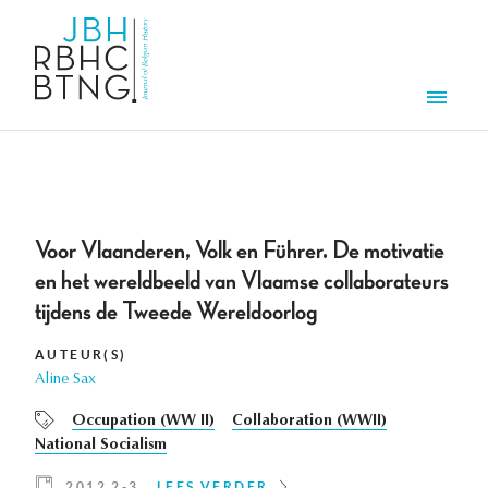
Overslaan en naar de inhoud gaan
Men
Voor Vlaanderen, Volk en Führer. De motivatie
en het wereldbeeld van Vlaamse collaborateurs
tijdens de Tweede Wereldoorlog
AUTEUR(S)
Aline Sax
Occupation (WW II)
Collaboration (WWII)
National Socialism
2012 2-3
LEES VERDER