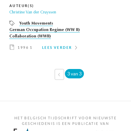
AUTEUR(S)
Christine Van der Cruyssen
Youth Movements
German Occupation Regime (WW II)
Collaboration (WWII)
1996 1
LEES VERDER
3 van 3
‹
VORIGE
HET BELGISCH TIJDSCHRIFT VOOR NIEUWSTE
GESCHIEDENIS IS EEN PUBLICATIE VAN