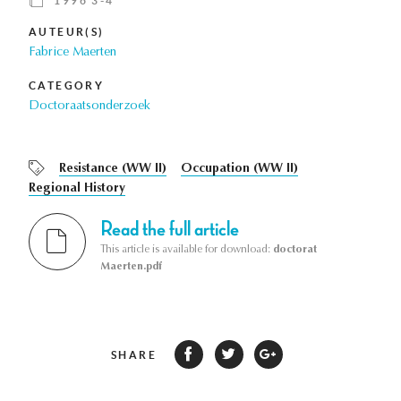
1996 3-4
AUTEUR(S)
Fabrice Maerten
CATEGORY
Doctoraatsonderzoek
Resistance (WW II)
Occupation (WW II)
Regional History
Read the full article
This article is available for download:
doctorat
Maerten.pdf
SHARE