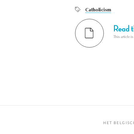
Catholicism
Read th
This article i
HET BELGISC