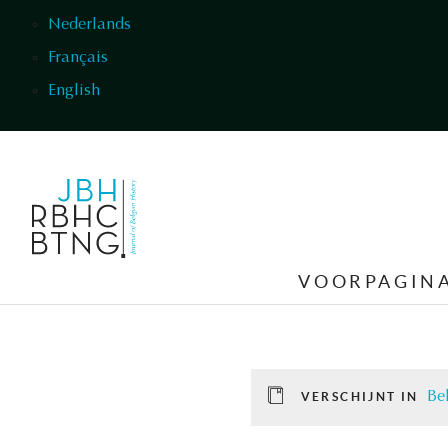
Overslaan en naar de inhoud gaan
Nederlands
Français
English
VOORPAGIN
Be
VERSCHIJNT IN