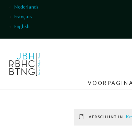
Overslaan en naar de inhoud gaan
Nederlands
Français
English
VOORPAGIN
Re
VERSCHIJNT IN