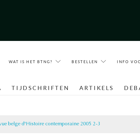
WAT IS HET BTNG?
BESTELLEN
INFO VO
A
TIJDSCHRIFTEN
ARTIKELS
DEB
vue belge d'Histoire contemporaine 2005 2-3