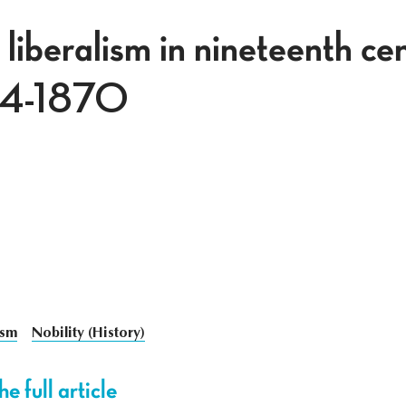
 liberalism in nineteenth ce
814-1870
ism
Nobility (History)
e full article