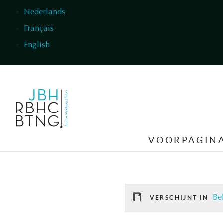
Overslaan en naar de inhoud gaan
Nederlands
Français
English
VOORPAGIN
Be
VERSCHIJNT IN