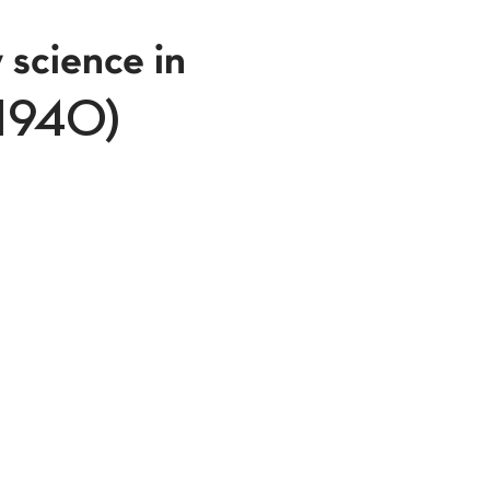
 science in
-1940)