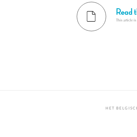
Read th
This article i
HET BELGISC