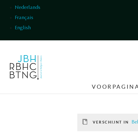
Overslaan en naar de inhoud gaan
Nederlands
Français
English
VOORPAGIN
Be
VERSCHIJNT IN