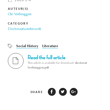
2006 3-4
AUTEUR(S)
Chr. Verbruggen
CATEGORY
Doctoraatsonderzoek
Social History
Literature
Read the full article
This article is available for download:
doctorat
Verbruggen.pdf
SHARE