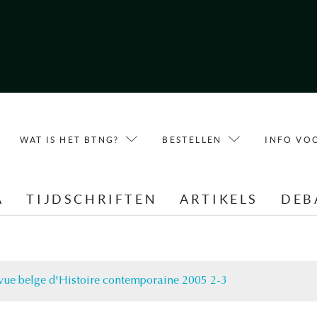
WAT IS HET BTNG?
BESTELLEN
INFO VO
A
TIJDSCHRIFTEN
ARTIKELS
DEB
vue belge d'Histoire contemporaine 2005 2-3