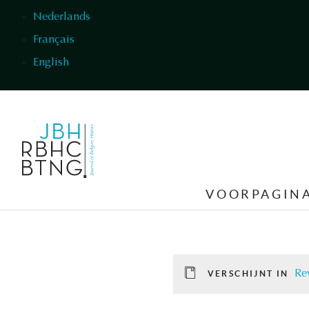
Overslaan en naar de inhoud gaan
Nederlands
Français
English
VOORPAGIN
Re
VERSCHIJNT IN