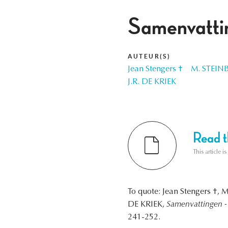
Samenvatti
AUTEUR(S)
Jean Stengers †
M. STEIN
J.R. DE KRIEK
Read th
This article i
To quote: Jean Stengers †,
DE KRIEK,
Samenvattingen 
241-252.