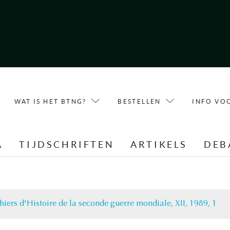
WAT IS HET BTNG?
BESTELLEN
INFO VO
A
TIJDSCHRIFTEN
ARTIKELS
DEB
hiers d'Histoire de la seconde guerre mondiale, XII, 1989, 1