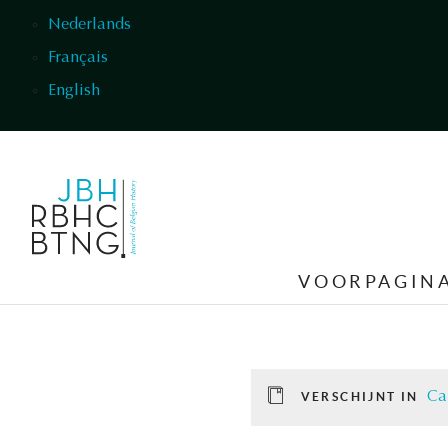
Overslaan en naar de inhoud gaan
Nederlands
Français
English
VOORPAGIN
Ca
VERSCHIJNT IN