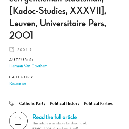
[Kadoc-Studies, XXXVII],
Leuven, Universitaire Pers,
2001
2001 9
AUTEUR(S)
Herman Van Goethem
CATEGORY
Recensies
Catholic Party
Political History
Political Parties
Read the full article
This article is available for download:
BTNG_2001_9_review_3.pdf