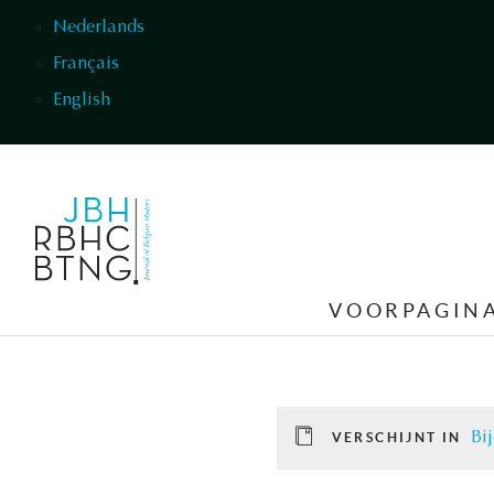
Overslaan en naar de inhoud gaan
Nederlands
Français
English
VOORPAGIN
Bij
VERSCHIJNT IN