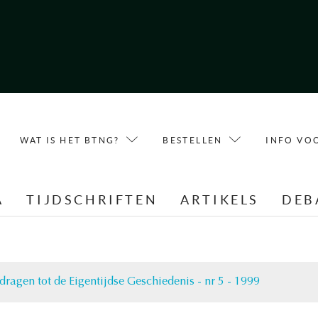
WAT IS HET BTNG?
BESTELLEN
INFO VO
A
TIJDSCHRIFTEN
ARTIKELS
DEB
dragen tot de Eigentijdse Geschiedenis - nr 5 - 1999