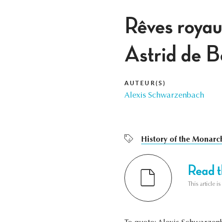
Rêves royau
Astrid de 
AUTEUR(S)
Alexis Schwarzenbach
History of the Monarc
Read th
This article i