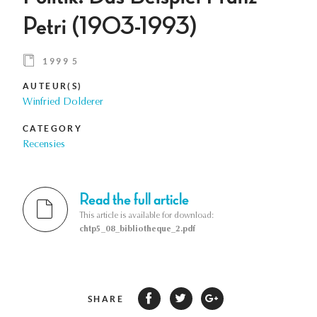
Petri (1903-1993)
1999 5
AUTEUR(S)
Winfried Dolderer
CATEGORY
Recensies
Read the full article
This article is available for download:
chtp5_08_bibliotheque_2.pdf
SHARE