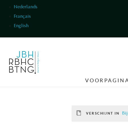
Overslaan en naar de inhoud gaan
Nederlands
Français
English
VOORPAGIN
Bij
VERSCHIJNT IN