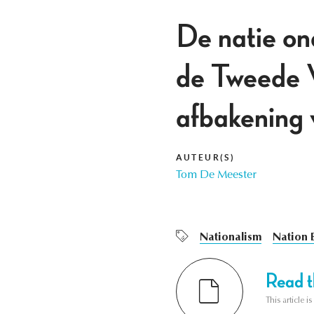
De natie on
de Tweede W
afbakening v
AUTEUR(S)
Tom De Meester
Nationalism
Nation 
Read th
This article i