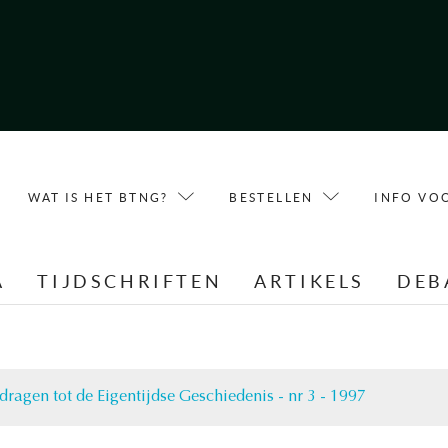
WAT IS HET BTNG?
BESTELLEN
INFO VO
A
TIJDSCHRIFTEN
ARTIKELS
DEB
dragen tot de Eigentijdse Geschiedenis - nr 3 - 1997