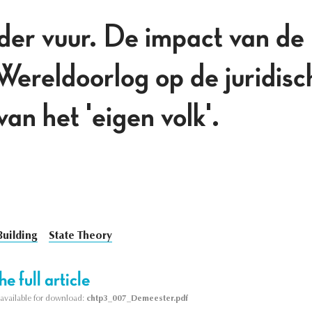
der vuur. De impact van de
ereldoorlog op de juridisc
an het 'eigen volk'.
Building
State Theory
e full article
s available for download:
chtp3_007_Demeester.pdf