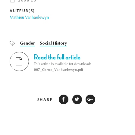
2008 20
AUTEUR(S)
Mathieu Vanhaelewyn
Gender
Social History
Read the full article
This article is available for download:
007_Chron_Vanhaelewyn.pdf
SHARE