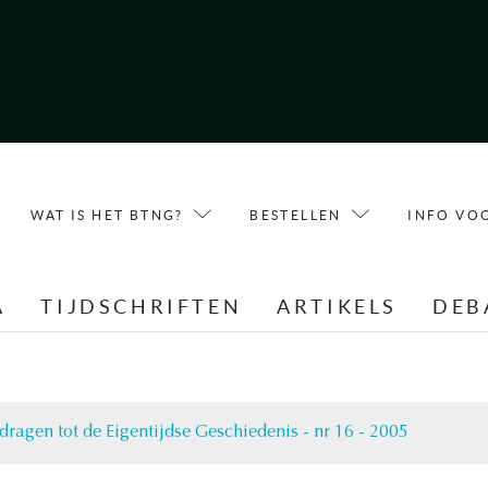
WAT IS HET BTNG?
BESTELLEN
INFO VO
A
TIJDSCHRIFTEN
ARTIKELS
DEB
jdragen tot de Eigentijdse Geschiedenis - nr 16 - 2005