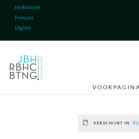
Overslaan en naar de inhoud gaan
Nederlands
Français
English
VOORPAGIN
Bi
VERSCHIJNT IN