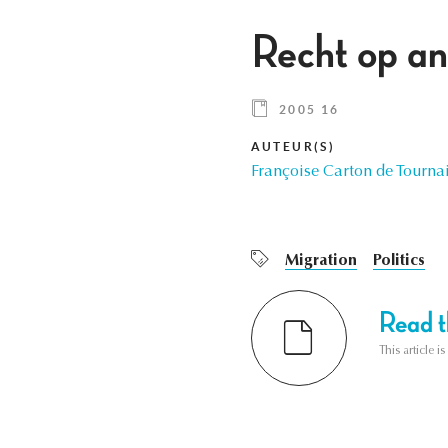
Recht op a
2005 16
AUTEUR(S)
Françoise Carton de Tourna
Migration
Politics
Read th
This article i