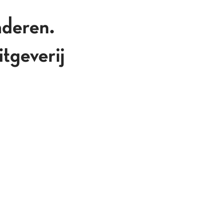
nderen.
tgeverij