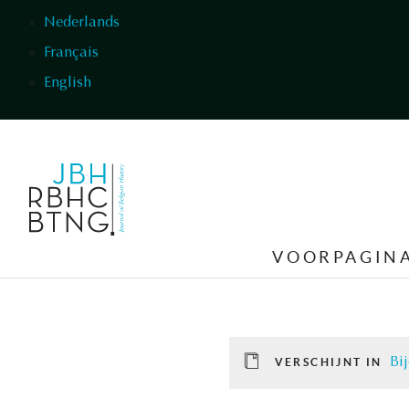
Overslaan en naar de inhoud gaan
Nederlands
Français
English
VOORPAGIN
Bi
VERSCHIJNT IN