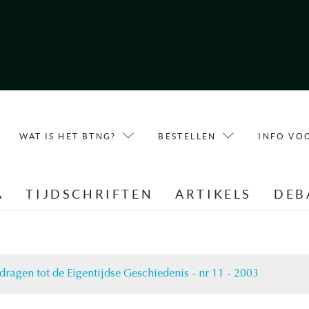
WAT IS HET BTNG?
BESTELLEN
INFO VO
A
TIJDSCHRIFTEN
ARTIKELS
DEB
jdragen tot de Eigentijdse Geschiedenis - nr 11 - 2003