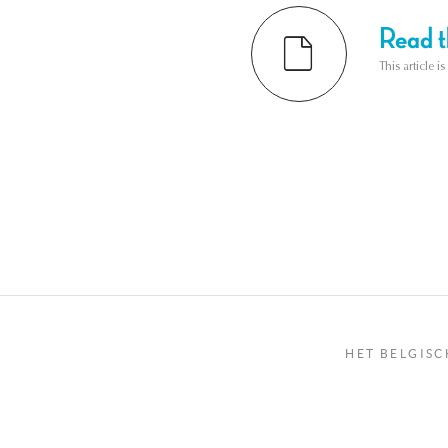
Read th
This article i
HET BELGISC