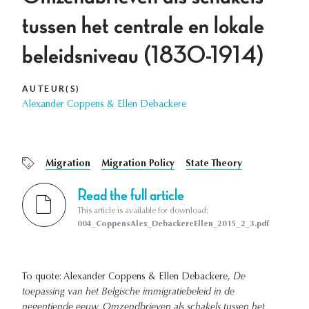
tussen het centrale en lokale
beleidsniveau (1830-1914)
AUTEUR(S)
Alexander Coppens & Ellen Debackere
Migration
Migration Policy
State Theory
Read the full article
This article is available for download:
004_CoppensAlex_DebackereEllen_2015_2_3.pdf
To quote: Alexander Coppens & Ellen Debackere,
De
toepassing van het Belgische immigratiebeleid in de
negentiende eeuw. Omzendbrieven als schakels tussen het