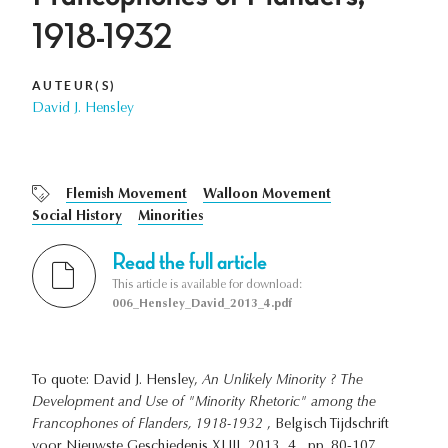
1918-1932
AUTEUR(S)
David J. Hensley
Flemish Movement
Walloon Movement
Social History
Minorities
Read the full article
This article is available for download:
006_Hensley_David_2013_4.pdf
To quote: David J. Hensley,
An Unlikely Minority ? The
Development and Use of "Minority Rhetoric" among the
Francophones of Flanders, 1918-1932
, Belgisch Tijdschrift
voor Nieuwste Geschiedenis XLIII, 2013, 4 , pp. 80-107.