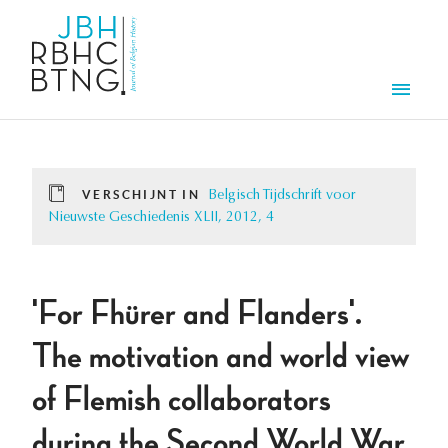
Overslaan en naar de inhoud gaan
Men
VERSCHIJNT IN
Belgisch Tijdschrift voor
Nieuwste Geschiedenis XLII, 2012, 4
'For Fhürer and Flanders'.
The motivation and world view
of Flemish collaborators
during the Second World War