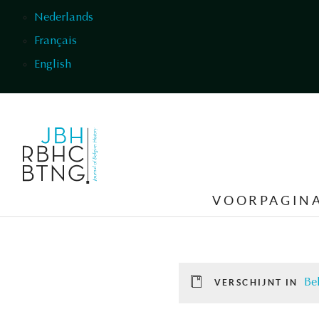
Overslaan en naar de inhoud gaan
Nederlands
Français
English
VOORPAGIN
Be
VERSCHIJNT IN