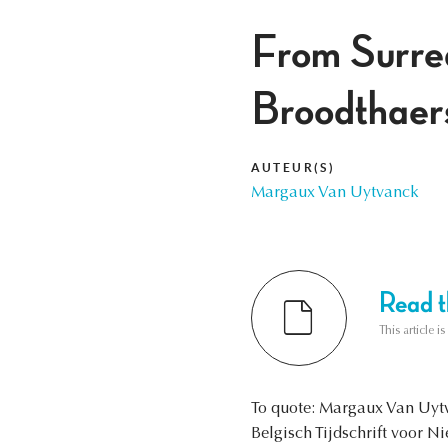
From Surrea
Broodthaer
AUTEUR(S)
Margaux Van Uytvanck
Read th
This article i
To quote: Margaux Van Uyt
Belgisch Tijdschrift voor Ni