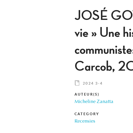
JOSÉ GOTO
vie » Une hi
communistes
Carcob, 20
2024 3-4
AUTEUR(S)
Micheline Zanatta
CATEGORY
Recensies