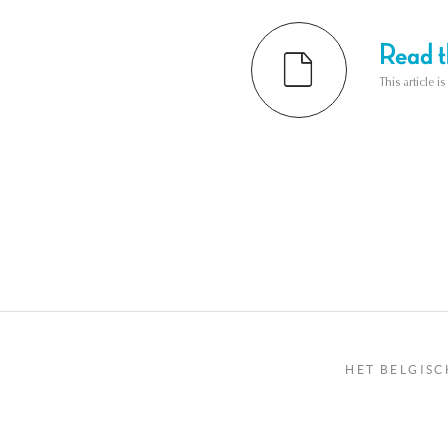
Read th
This article i
HET BELGISC