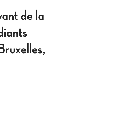
nt de la
diants
ruxelles,