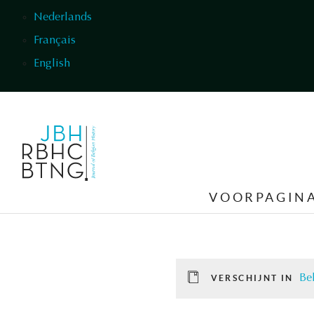
Overslaan en naar de inhoud gaan
Nederlands
Français
English
VOORPAGIN
Be
VERSCHIJNT IN