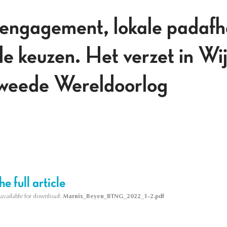
 engagement, lokale padafh
ele keuzen. Het verzet in W
Tweede Wereldoorlog
e full article
s available for download:
Marnix_Beyen_BTNG_2022_1-2.pdf