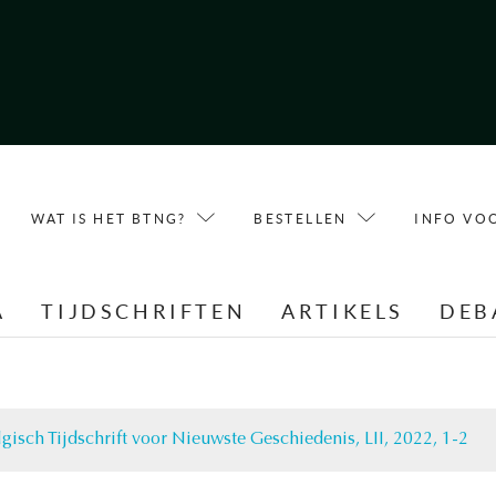
WAT IS HET BTNG?
BESTELLEN
INFO VO
A
TIJDSCHRIFTEN
ARTIKELS
DEB
lgisch Tijdschrift voor Nieuwste Geschiedenis, LII, 2022, 1-2