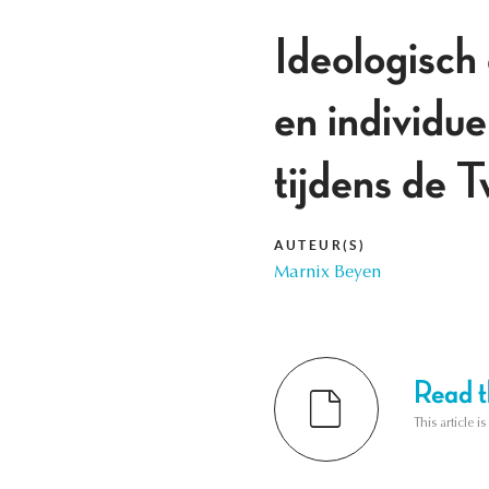
Ideologisch
en individu
tijdens de 
AUTEUR(S)
Marnix Beyen
Read th
This article i