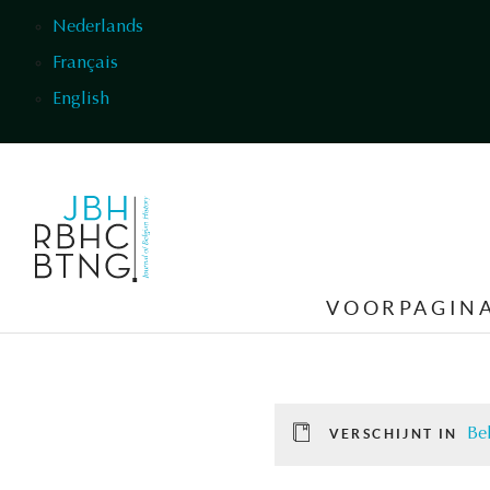
Overslaan en naar de inhoud gaan
Nederlands
Français
English
VOORPAGIN
Be
VERSCHIJNT IN