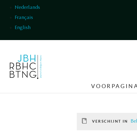
Overslaan en naar de inhoud gaan
Nederlands
Français
English
VOORPAGIN
Be
VERSCHIJNT IN