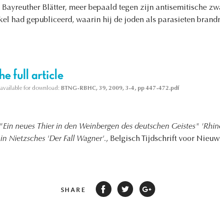
Bayreuther Blätter, meer bepaald tegen zijn antisemitische zwa
ikel had gepubliceerd, waarin hij de joden als parasieten brand
e full article
s available for download:
BTNG-RBHC, 39, 2009, 3-4, pp 447-472.pdf
"Ein neues Thier in den Weinbergen des deutschen Geistes" 'Rhinox
in Nietzsches 'Der Fall Wagner'.
, Belgisch Tijdschrift voor Nieu
SHARE