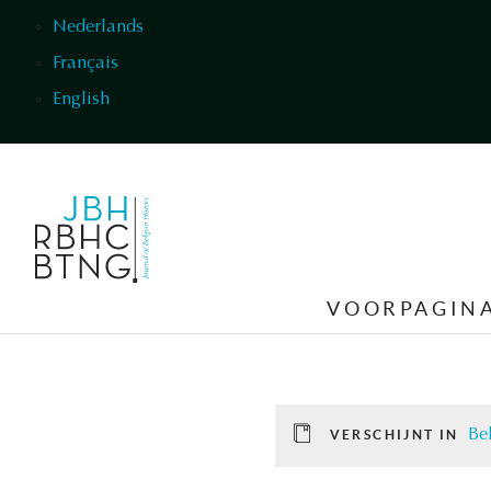
Overslaan en naar de inhoud gaan
Nederlands
Français
English
VOORPAGIN
Be
VERSCHIJNT IN