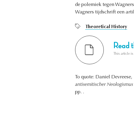
de polemiek tegen Wagners 
Wagners tijdschrift een art
Theoretical History
Read th
This article i
To quote: Daniel Devreese,
antisemitischer Neologismus 
pp. .