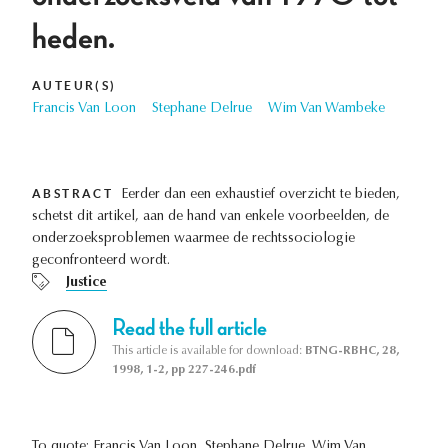
heden.
AUTEUR(S)
Francis Van Loon
Stephane Delrue
Wim Van Wambeke
ABSTRACT
Eerder dan een exhaustief overzicht te bieden,
schetst dit artikel, aan de hand van enkele voorbeelden, de
onderzoeksproblemen waarmee de rechtssociologie
geconfronteerd wordt.
Justice
Read the full article
This article is available for download:
BTNG-RBHC, 28,
1998, 1-2, pp 227-246.pdf
To quote: Francis Van Loon, Stephane Delrue, Wim Van