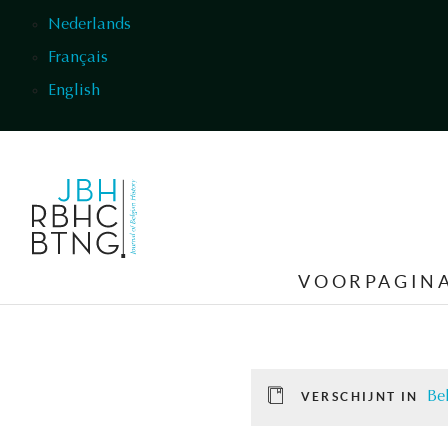
Overslaan en naar de inhoud gaan
Nederlands
Français
English
VOORPAGIN
Be
VERSCHIJNT IN