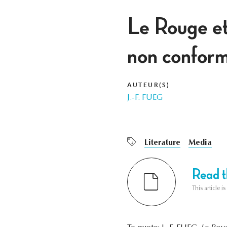
Le Rouge et
non conform
AUTEUR(S)
J.-F. FUEG
Literature
Media
Read th
This article i