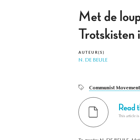
Met de loup
Trotskisten
AUTEUR(S)
N. DE BEULE
Communist Movement
Read th
This article i