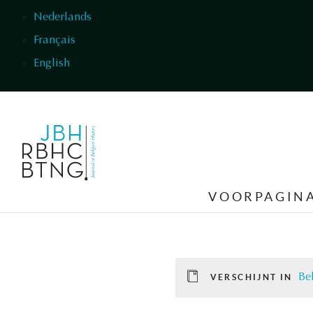
Overslaan en naar de inhoud gaan
Nederlands
Français
English
VOORPAGIN
Be
VERSCHIJNT IN