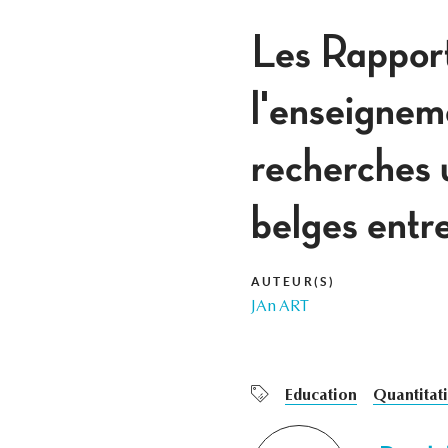
Les Rapports
l'enseigneme
recherches u
belges entr
AUTEUR(S)
JAn ART
Education
Quantitati