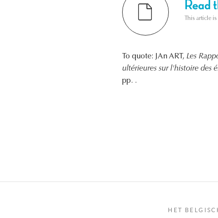
Read th
This article i
To quote: JAn ART,
Les Rappo
ultérieures sur l'histoire des
pp. .
HET BELGISC