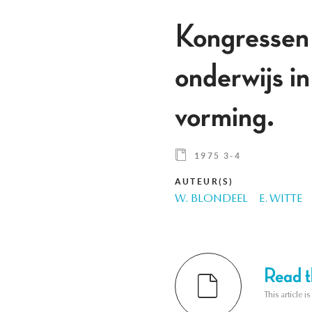
Kongressen 
onderwijs i
vorming.
1975 3-4
AUTEUR(S)
W. BLONDEEL
E. WITTE
Read th
This article i