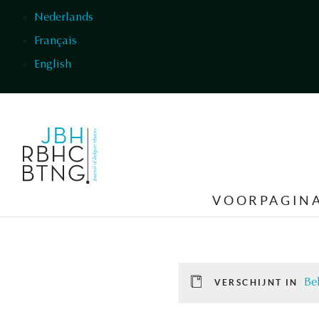
Overslaan en naar de inhoud gaan
Nederlands
Français
English
VOORPAGIN
Be
VERSCHIJNT IN