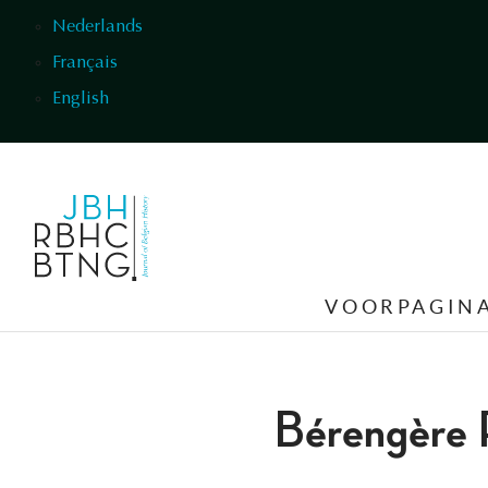
Overslaan en naar de inhoud gaan
Nederlands
Français
English
VOORPAGIN
Bérengère 