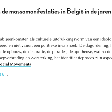
e massamanifestaties in België in de jaren 
abijeenkomsten als culturele uitdrukkingsvorm van een ideolo
deerd en niet vanuit een politieke invalshoek. De dagordening, h
ale opbouw, de decoratie, de parades, de apotheose, wat na de
roepverbreding en -versterking, het identificatieproces zijn as
ocial Movements
ER