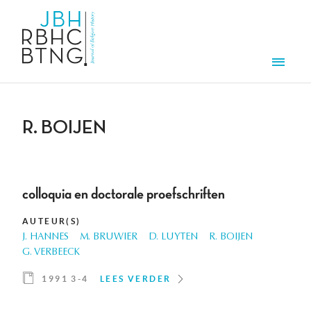
Overslaan en naar de inhoud gaan
Men
R. BOIJEN
colloquia en doctorale proefschriften
AUTEUR(S)
J. HANNES
M. BRUWIER
D. LUYTEN
R. BOIJEN
G. VERBEECK
1991 3-4
LEES VERDER