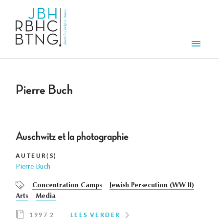
Overslaan en naar de inhoud gaan
Men
Pierre Buch
Auschwitz et la photographie
AUTEUR(S)
Pierre Buch
Concentration Camps
Jewish Persecution (WW II)
Arts
Media
1997 2
LEES VERDER