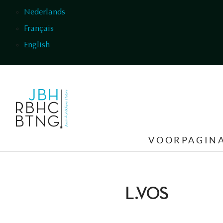
Overslaan en naar de inhoud gaan
Nederlands
Français
English
VOORPAGIN
L.VOS