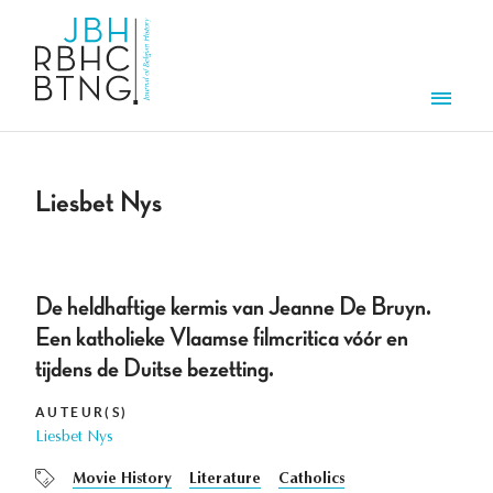
Overslaan en naar de inhoud gaan
Men
Liesbet Nys
De heldhaftige kermis van Jeanne De Bruyn.
Een katholieke Vlaamse filmcritica vóór en
tijdens de Duitse bezetting.
AUTEUR(S)
Liesbet Nys
Movie History
Literature
Catholics