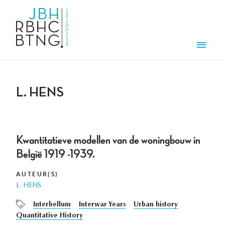
Overslaan en naar de inhoud gaan
Men
L. HENS
Kwantitatieve modellen van de woningbouw in
België 1919 -1939.
AUTEUR(S)
L. HENS
Interbellum
Interwar Years
Urban history
Quantitative History