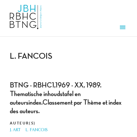
Overslaan en naar de inhoud gaan
Men
L. FANCOIS
BTNG - RBHC1,1969 - XX, 1989.
Thematische inhoudstafel en
auteursindex.Classement par Thème et index
des auteurs.
AUTEUR(S)
J. ART
L. FANCOIS